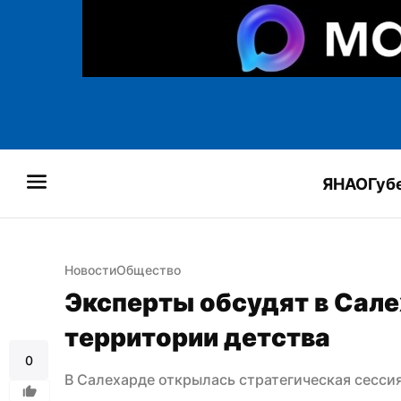
ЯНАО
Губ
Новости
Общество
Эксперты обсудят в Сале
территории детства
0
В Салехарде открылась стратегическая сессия