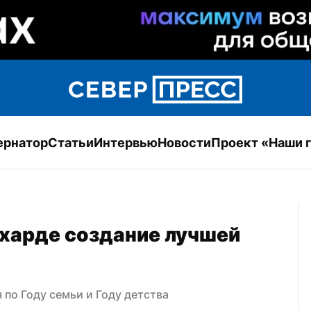
ернатор
Статьи
Интервью
Новости
Проект «Наши 
харде создание лучшей 
 по Году семьи и Году детства