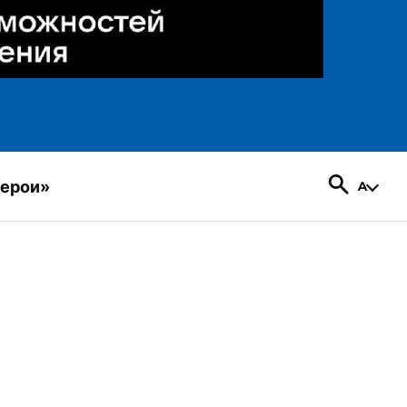
герои»