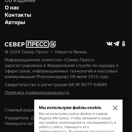
Об издании
О нас
Контакты
Авторы
© 
2026
 Север-Пресс — Новости Ямала.
Информационное агентство «Север-Пресс» 
зарегистрировано в Федеральной службе по надзору в 
сфере связи, информационных технологий и массовых 
коммуникаций (Роскомнадзор) 09 июля 2013 года
Свидетельство о регистрации ИА № ФС77-54686
Политика конфиденциальности.
Мы используем файлы cookie.
Главный редактор — А.Л. Поздеев
Мы используем cookie-файлы и сервис
Учредитель: Департамент внутренней политики Ямало-
Яндекс.Метрика, чтобы запомнить ваши
настройки, анализировать посещаемость и
Ненецкого автономного округа
работу сайта, повышать его
эффективность. Вы можете отказаться от