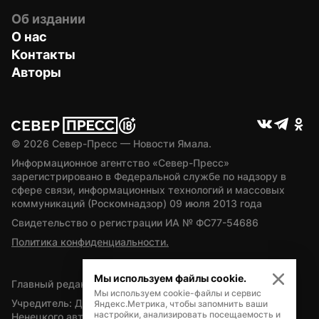
Об издании
О нас
Контакты
Авторы
© 
2026
 Север-Пресс — Новости Ямала.
Информационное агентство «Север-Пресс» 
зарегистрировано в Федеральной службе по надзору в 
сфере связи, информационных технологий и массовых 
коммуникаций (Роскомнадзор) 09 июля 2013 года
Свидетельство о регистрации ИА № ФС77-54686
Политика конфиденциальности.
Мы используем файлы cookie.
Главный редактор — А.Л. Поздеев
Мы используем cookie-файлы и сервис
Учредитель: Департамент внутренней политики Ямало-
Яндекс.Метрика, чтобы запомнить ваши
настройки, анализировать посещаемость и
Ненецкого автономного округа