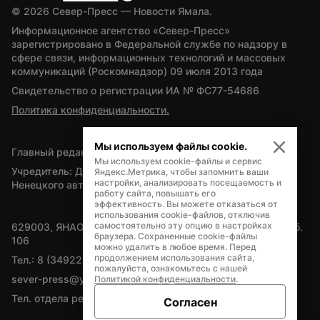
© 
2026
 Север-Пресс — Новости Ямала.
Информационное агентство «Север-Пресс» 
зарегистрировано в Федеральной службе по надзору в 
сфере связи, информационных технологий и массовых 
коммуникаций (Роскомнадзор) 09 июля 2013 года
Свидетельство о регистрации ИА № ФС77-54686
Политика конфиденциальности.
Мы используем файлы cookie.
Главный редактор — А.Л. Поздеев
Мы используем cookie-файлы и сервис
Учредитель: Департамент внутренней политики Ямало-
Яндекс.Метрика, чтобы запомнить ваши
настройки, анализировать посещаемость и
Ненецкого автономного округа
работу сайта, повышать его
эффективность. Вы можете отказаться от
использования cookie-файлов, отключив
самостоятельно эту опцию в настройках
629003, ЯНАО, Салехард, мкр. Богдана Кнунянца, д.1, каб. 
браузера. Сохраненные cookie-файлы
106
можно удалить в любое время. Перед
продолжением использования сайта,
Тел.: 8 (34922) 71262
пожалуйста, ознакомьтесь с нашей
sever-press@yamal-media.ru
Политикой конфиденциальности
.
Тел. отдела рекламы: 8 (34922) 42728
Согласен