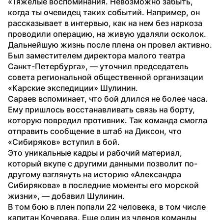
«Тяжелые воспоминания. Невозможно забыть, 
когда ты очевидец таких событий. Например, он 
рассказывает в интервью, как на нем без наркоза 
проводили операцию, на живую удаляли осколок. 
Дальнейшую жизнь после плена он провел активно. 
Был заместителем директора малого театра 
Санкт-Петербурга», — уточнил председатель 
совета региональной общественной организации 
«Карские экспедиции» Шулинин.
Сараев вспоминает, что бой длился не более часа. 
Ему пришлось восстанавливать связь на борту, 
которую повредил противник. Так команда смогла 
отправить сообщение в штаб на Диксон, что 
«Сибиряков» вступил в бой.
Это уникальные кадры и рабочий материал, 
который вкупе с другими данными позволит по-
другому взглянуть на историю «Александра 
Сибирякова» в последние моменты его морской 
жизни», — добавил Шулинин.
В том бою в плен попали 22 человека, в том числе 
капитан Кочерава. Еще один из членов команды 