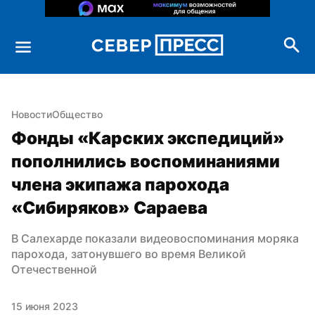
Новости
Общество
Фонды «Карских экспедиций» 
пополнились воспоминаниями 
члена экипажа парохода 
«Сибиряков» Сараева
В Салехарде показали видеовоспоминания моряка 
парохода, затонувшего во время Великой 
Отечественной
15 июня 2023