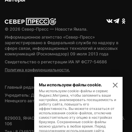
© 
2026
 Север-Пресс — Новости Ямала.
Информационное агентство «Север-Пресс» 
зарегистрировано в Федеральной службе по надзору в 
сфере связи, информационных технологий и массовых 
коммуникаций (Роскомнадзор) 09 июля 2013 года
Свидетельство о регистрации ИА № ФС77-54686
Политика конфиденциальности.
Мы используем файлы cookie.
Главный редактор — А.Л. Поздеев
Мы используем cookie-файлы и сервис
Учредитель: Департамент внутренней политики Ямало-
Яндекс.Метрика, чтобы запомнить ваши
настройки, анализировать посещаемость и
Ненецкого автономного округа
работу сайта, повышать его
эффективность. Вы можете отказаться от
использования cookie-файлов, отключив
самостоятельно эту опцию в настройках
629003, ЯНАО, Салехард, мкр. Богдана Кнунянца, д.1, каб. 
браузера. Сохраненные cookie-файлы
106
можно удалить в любое время. Перед
продолжением использования сайта,
Тел.: 8 (34922) 71262