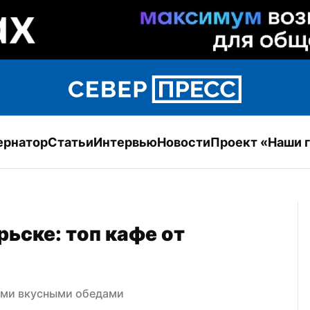
ернатор
Статьи
Интервью
Новости
Проект «Наши 
ьске: топ кафе от 
ыми вкусными обедами