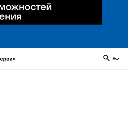
герои»