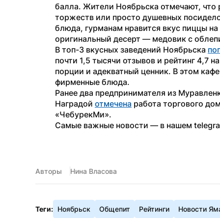
балла. Жители Ноябрьска отмечают, что 
торжеств или просто душевных посиделок
блюда, гурманам нравится вкус пиццы на 
оригинальный десерт — медовик с облеп
В топ-3 вкусных заведений Ноябрьска 
по
почти 1,5 тысячи отзывов и рейтинг 4,7 н
порции и адекватный ценник. В этом кафе
фирменные блюда.
Ранее два предпринимателя из Муравленк
Наградой 
отмечена
 работа торгового дом
«ЧебурекМи».
Самые важные новости — в нашем telegr
Авторы
Нина Власова
Теги:
Ноябрьск
Общепит
Рейтинги
Новости Ям