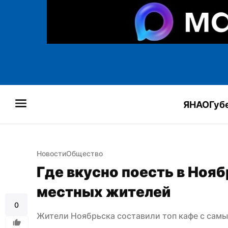
ЯНАО
Губ
Новости
Общество
Где вкусно поесть в Ноябр
местных жителей
0
Жители Ноябрьска составили топ кафе с сам