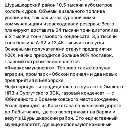
Шурышкарский район 10,5 тысячи кубометров 
колотых дров. Объемы дизельного топлива 
увеличили, так как из-за суровой зимы 
коммунальщики израсходовали резервы. Всего 
планируют доставить 64 тысячи тонн дизтоплива, 
9,2 тысячи тонн газового конденсата, 3,5 тысячи 
тонн бензина А‑92 и 13,45 тысячи тонн угля.
Основными получателями станут предприятия 
ЖКХ, на них приходится больше 90% поставок. 
Главный потребителем является 
«Ямалкоммунэнерго». Топливо также получат 
аграрии, промпарк «Обской причал» и два новых 
предприятия в Белоярске.
Нефтепродукты традиционно отгружают с Омского 
НПЗ и Сургутского ЗСК, газовый конденсат — с 
Юбилейного и Бованенковского месторождений. 
Уголь приходит из Казахстана по железной дороге 
до Лабытнанги, где его перегружают на баржи и 
везут в Шурышкарский район. Это единственный 
муниципалитет, где еще используют каменный 