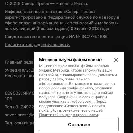
© 
2026
 Север-Пресс — Новости Ямала.
Информационное агентство «Север-Пресс» 
зарегистрировано в Федеральной службе по надзору в 
сфере связи, информационных технологий и массовых 
коммуникаций (Роскомнадзор) 09 июля 2013 года
Свидетельство о регистрации ИА № ФС77-54686
Политика конфиденциальности.
Мы используем файлы cookie.
Главный редактор — А.Л. Поздеев
Мы используем cookie-файлы и сервис
Учредитель: Департамент внутренней политики Ямало-
Яндекс.Метрика, чтобы запомнить ваши
настройки, анализировать посещаемость и
Ненецкого автономного округа
работу сайта, повышать его
эффективность. Вы можете отказаться от
использования cookie-файлов, отключив
самостоятельно эту опцию в настройках
629003, ЯНАО, Салехард, мкр. Богдана Кнунянца, д.1, каб. 
браузера. Сохраненные cookie-файлы
106
можно удалить в любое время. Перед
продолжением использования сайта,
Тел.: 8 (34922) 71262
пожалуйста, ознакомьтесь с нашей
sever-press@yamal-media.ru
Политикой конфиденциальности
.
Тел. отдела рекламы: 8 (34922) 42728
Согласен