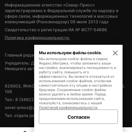
Информационное агентство «Север-Пресс» 
зарегистрировано в Федеральной службе по надзору в 
сфере связи, информационных технологий и массовых 
коммуникаций (Роскомнадзор) 09 июля 2013 года
Свидетельство о регистрации ИА № ФС77-54686
Политика конфиденциальности.
Мы используем файлы cookie.
Главный редактор — А.Л. Поздеев
Мы используем cookie-файлы и сервис
Учредитель: Департамент внутренней политики Ямало-
Яндекс.Метрика, чтобы запомнить ваши
настройки, анализировать посещаемость и
Ненецкого автономного округа
работу сайта, повышать его
эффективность. Вы можете отказаться от
использования cookie-файлов, отключив
самостоятельно эту опцию в настройках
629003, ЯНАО, Салехард, мкр. Богдана Кнунянца, д.1, каб. 
браузера. Сохраненные cookie-файлы
106
можно удалить в любое время. Перед
продолжением использования сайта,
Тел.: 8 (34922) 71262
пожалуйста, ознакомьтесь с нашей
sever-press@yamal-media.ru
Политикой конфиденциальности
.
Тел. отдела рекламы: 8 (34922) 42728
Согласен