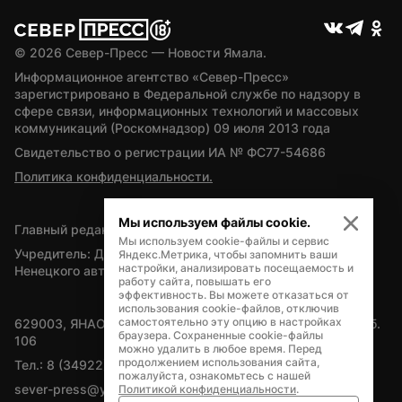
© 
2026
 Север-Пресс — Новости Ямала.
Информационное агентство «Север-Пресс» 
зарегистрировано в Федеральной службе по надзору в 
сфере связи, информационных технологий и массовых 
коммуникаций (Роскомнадзор) 09 июля 2013 года
Свидетельство о регистрации ИА № ФС77-54686
Политика конфиденциальности.
Мы используем файлы cookie.
Главный редактор — А.Л. Поздеев
Мы используем cookie-файлы и сервис
Учредитель: Департамент внутренней политики Ямало-
Яндекс.Метрика, чтобы запомнить ваши
настройки, анализировать посещаемость и
Ненецкого автономного округа
работу сайта, повышать его
эффективность. Вы можете отказаться от
использования cookie-файлов, отключив
самостоятельно эту опцию в настройках
629003, ЯНАО, Салехард, мкр. Богдана Кнунянца, д.1, каб. 
браузера. Сохраненные cookie-файлы
106
можно удалить в любое время. Перед
продолжением использования сайта,
Тел.: 8 (34922) 71262
пожалуйста, ознакомьтесь с нашей
sever-press@yamal-media.ru
Политикой конфиденциальности
.