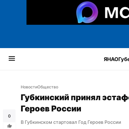
ЯНАО
Губ
Новости
Общество
Губкинский принял эстаф
Героев России
0
В Губкинском стартовал Год Героев России