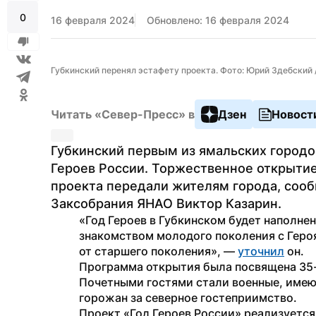
0
16 февраля 2024
Обновлено: 16 февраля 2024
Губкинский перенял эстафету проекта. Фото: Юрий Здебский
Читать «Север-Пресс» в
Дзен
Новост
Губкинский первым из ямальских городо
Героев России. Торжественное открытие
проекта передали жителям города, сооб
Заксобрания ЯНАО Виктор Казарин.
«Год Героев в Губкинском будет наполне
знакомством молодого поколения с Геро
от старшего поколения», — 
уточнил
 он.
Программа открытия была посвящена 35-л
Почетными гостями стали военные, имею
горожан за северное гостеприимство.
Проект «Год Героев России» реализуется