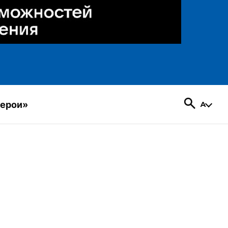
герои»