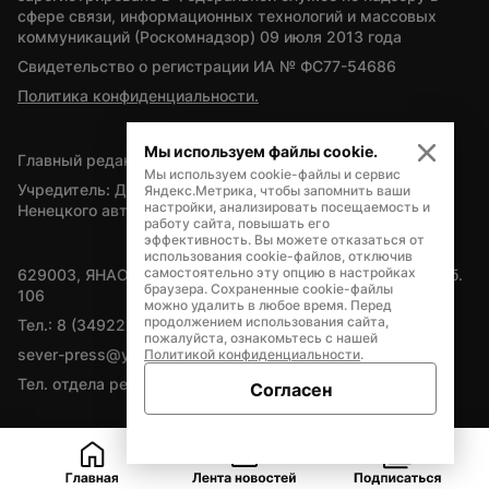
сфере связи, информационных технологий и массовых 
коммуникаций (Роскомнадзор) 09 июля 2013 года
Свидетельство о регистрации ИА № ФС77-54686
Политика конфиденциальности.
Мы используем файлы cookie.
Главный редактор — А.Л. Поздеев
Мы используем cookie-файлы и сервис
Учредитель: Департамент внутренней политики Ямало-
Яндекс.Метрика, чтобы запомнить ваши
настройки, анализировать посещаемость и
Ненецкого автономного округа
работу сайта, повышать его
эффективность. Вы можете отказаться от
использования cookie-файлов, отключив
самостоятельно эту опцию в настройках
629003, ЯНАО, Салехард, мкр. Богдана Кнунянца, д.1, каб. 
браузера. Сохраненные cookie-файлы
106
можно удалить в любое время. Перед
продолжением использования сайта,
Тел.: 8 (34922) 71262
пожалуйста, ознакомьтесь с нашей
sever-press@yamal-media.ru
Политикой конфиденциальности
.
Тел. отдела рекламы: 8 (34922) 42728
Согласен