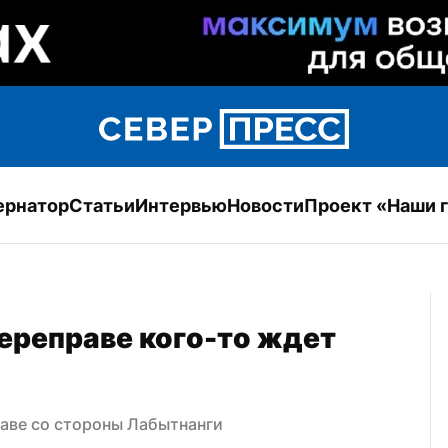
ернатор
Статьи
Интервью
Новости
Проект «Наши 
ереправе кого-то ждет 
аве со стороны Лабытнанги