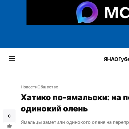
ЯНАО
Губ
Новости
Общество
Хатико по-ямальски: на п
одинокий олень
0
Ямальцы заметили одинокого оленя на перепр