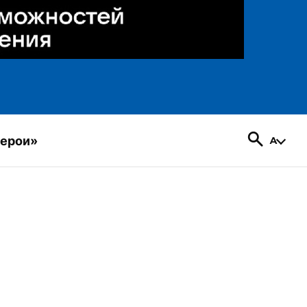
герои»