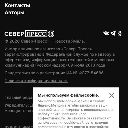
Контакты
Авторы
© 
2026
 Север-Пресс — Новости Ямала.
Информационное агентство «Север-Пресс» 
зарегистрировано в Федеральной службе по надзору в 
сфере связи, информационных технологий и массовых 
коммуникаций (Роскомнадзор) 09 июля 2013 года
Свидетельство о регистрации ИА № ФС77-54686
Политика конфиденциальности.
Мы используем файлы cookie.
Главный редактор — А.Л. Поздеев
Мы используем cookie-файлы и сервис
Учредитель: Департамент внутренней политики Ямало-
Яндекс.Метрика, чтобы запомнить ваши
настройки, анализировать посещаемость и
Ненецкого автономного округа
работу сайта, повышать его
эффективность. Вы можете отказаться от
использования cookie-файлов, отключив
самостоятельно эту опцию в настройках
629003, ЯНАО, Салехард, мкр. Богдана Кнунянца, д.1, каб. 