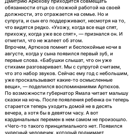
Дмитрию Арюхову приходится совмещать 
обязанности отца со сложной работой на своей 
должности, это отражается на семье. Но и 
супруга, и сын его поддерживают, несмотря на то, 
что видятся редко. «Ухожу, когда все еще спят, 
прихожу, когда уже все спят», — признался он. И 
отметил, что не жалеет об этом.
Впрочем, Артюхов помнит и беспокойные ночи в 
августе, когда у сына появился первый зуб, и 
первые слова. «Бабушки слышат, что он уже 
стихами разговаривает. Мы с супругой считаем, 
что это набор звуков. Сейчас ему год с небольшим, 
уже проскальзывают какие-то осмысленные 
вещи», — поделился воспоминаниями Артюхов.
По возможности губернатор Ямала читает малышу 
сказки на ночь. После появления ребенка он теперь 
старается теперь уходить домой не в десять 
вечера, а хотя бы в девятом часу. А вот 
кардинальных перемен в нем самом не произошло. 
«Чего-то такого принципиального нет. Появился 
чудесный человечек, который поднимает 