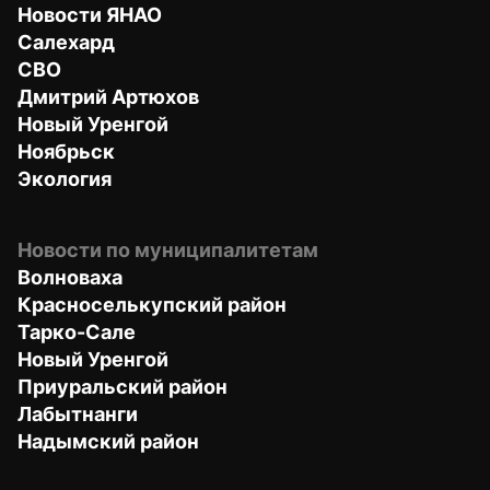
Новости ЯНАО
Салехард
СВО
Дмитрий Артюхов
Новый Уренгой
Ноябрьск
Экология
Новости по муниципалитетам
Волноваха
Красноселькупский район
Тарко-Сале
Новый Уренгой
Приуральский район
Лабытнанги
Надымский район