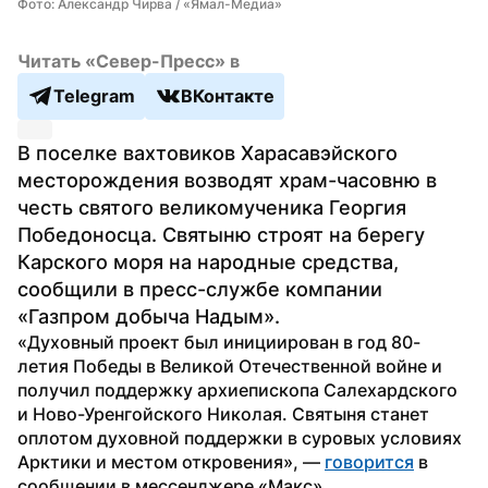
Фото: Александр Чирва / «Ямал-Медиа»
Читать «Север-Пресс» в
Telegram
ВКонтакте
В поселке вахтовиков Харасавэйского 
месторождения возводят храм-часовню в 
честь святого великомученика Георгия 
Победоносца. Святыню строят на берегу 
Карского моря на народные средства, 
сообщили в пресс-службе компании 
«Газпром добыча Надым».
«Духовный проект был инициирован в год 80-
летия Победы в Великой Отечественной войне и 
получил поддержку архиепископа Салехардского 
и Ново-Уренгойского Николая. Святыня станет 
оплотом духовной поддержки в суровых условиях 
Арктики и местом откровения», — 
говорится
 в 
сообщении в мессенджере «Макс».