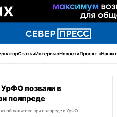
ернатор
Статьи
Интервью
Новости
Проект «Наши 
УрФО позвали в 
ри полпреде
ежной политике при полпреде в УрФО