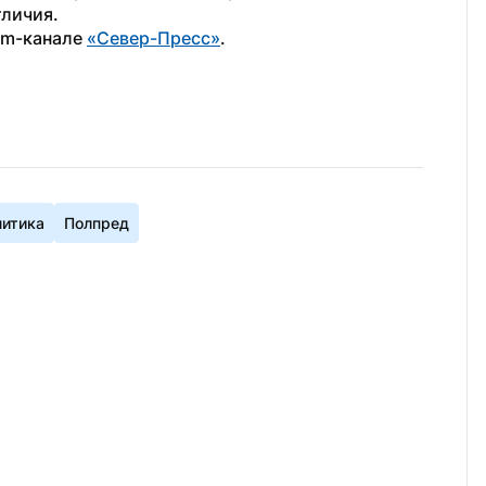
тличия.
am-канале 
«Север-Пресс»
.
итика
Полпред