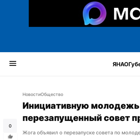
ЯНАО
Губ
Новости
Общество
Инициативную молодежь 
перезапущенный совет п
0
Жога объявил о перезапуске совета по молод