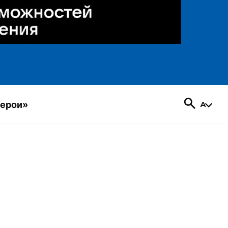
герои»