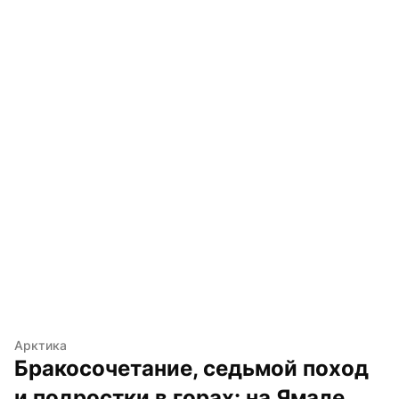
Арктика
Бракосочетание, седьмой поход 
и подростки в горах: на Ямале 