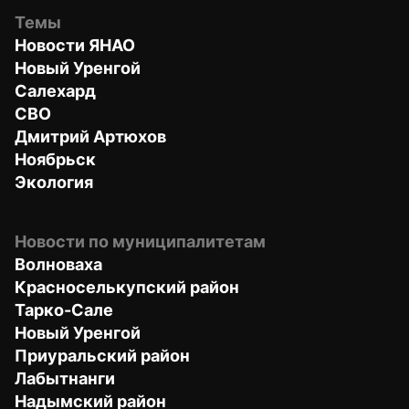
Темы
Новости ЯНАО
Новый Уренгой
Салехард
СВО
Дмитрий Артюхов
Ноябрьск
Экология
Новости по муниципалитетам
Волноваха
Красноселькупский район
Тарко-Сале
Новый Уренгой
Приуральский район
Лабытнанги
Надымский район