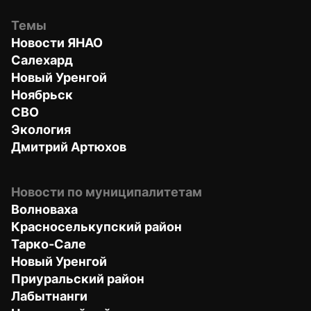
Темы
Новости ЯНАО
Салехард
Новый Уренгой
Ноябрьск
СВО
Экология
Дмитрий Артюхов
Новости по муниципалитетам
Волноваха
Красноселькупский район
Тарко-Сале
Новый Уренгой
Приуральский район
Лабытнанги