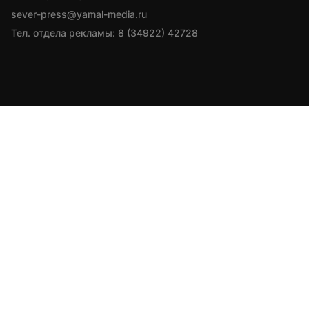
sever-press@yamal-media.ru
Тел. отдела рекламы: 8 (34922) 42728