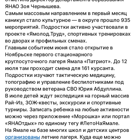
ЯНАО Зоя Чернышева.
Самым массовым направлением в первый месяц 
каникул стало культурное — в округе прошло 935 
мероприятий. Подростки активно участвовали в 
проекте «Ямолод.Труд», спортивных тренировках 
во дворах и профильных сменах.
Главным событием июня стало открытие в 
Ноябрьске первого стационарного 
круглосуточного лагеря Ямала «Патриот». До 12 
июля там проходит смена для 161 курсанта. 
Подростки изучают тактическую медицину, 
топографию и управление беспилотниками под 
руководством ветерана СВО Юрия Абдуллина.
В июле детей ждут экспедиция на горный массив 
Рай-Из, ЗОЖ-квесты, экскурсии и спортивные 
турниры. Записать ребенка на любые активности 
можно через приложение «Морошка» или портал 
«ЯНАОтдых» по единому тегу #ЛетоНаЯмале.
На Ямале на базе многих школ и детских центров 
организованы
 летние лагеря. Куда еще можно 