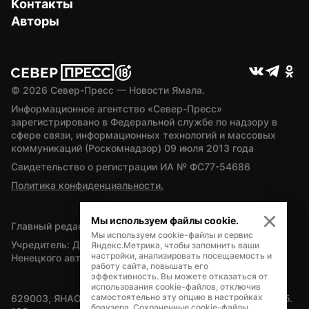
Контакты
Авторы
© 
2026
 Север-Пресс — Новости Ямала.
Информационное агентство «Север-Пресс» 
зарегистрировано в Федеральной службе по надзору в 
сфере связи, информационных технологий и массовых 
коммуникаций (Роскомнадзор) 09 июля 2013 года
Свидетельство о регистрации ИА № ФС77-54686
Политика конфиденциальности.
Мы используем файлы cookie.
Главный редактор — А.Л. Поздеев
Мы используем cookie-файлы и сервис
Учредитель: Департамент внутренней политики Ямало-
Яндекс.Метрика, чтобы запомнить ваши
настройки, анализировать посещаемость и
Ненецкого автономного округа
работу сайта, повышать его
эффективность. Вы можете отказаться от
использования cookie-файлов, отключив
самостоятельно эту опцию в настройках
629003, ЯНАО, Салехард, мкр. Богдана Кнунянца, д.1, каб. 
браузера. Сохраненные cookie-файлы