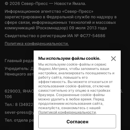
© 
2026
 Север-Пресс — Новости Ямала.
Информационное агентство «Север-Пресс» 
зарегистрировано в Федеральной службе по надзору в 
сфере связи, информационных технологий и массовых 
коммуникаций (Роскомнадзор) 09 июля 2013 года
Свидетельство о регистрации ИА № ФС77-54686
Политика конфиденциальности.
Мы используем файлы cookie.
Главный редактор — А.Л. Поздеев
Мы используем cookie-файлы и сервис
Учредитель: Департамент внутренней политики Ямало-
Яндекс.Метрика, чтобы запомнить ваши
настройки, анализировать посещаемость и
Ненецкого автономного округа
работу сайта, повышать его
эффективность. Вы можете отказаться от
использования cookie-файлов, отключив
самостоятельно эту опцию в настройках
629003, ЯНАО, Салехард, мкр. Богдана Кнунянца, д.1, каб. 
браузера. Сохраненные cookie-файлы
106
можно удалить в любое время. Перед
продолжением использования сайта,
Тел.: 8 (34922) 71262
пожалуйста, ознакомьтесь с нашей
sever-press@yamal-media.ru
Политикой конфиденциальности
.
Тел. отдела рекламы: 8 (34922) 42728
Согласен