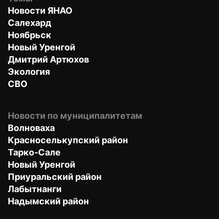
Новости ЯНАО
Салехард
Ноябрьск
Новый Уренгой
Дмитрий Артюхов
Экология
СВО
Новости по муниципалитетам
Волноваха
Красноселькупский район
Тарко-Сале
Новый Уренгой
Приуральский район
Лабытнанги
Надымский район