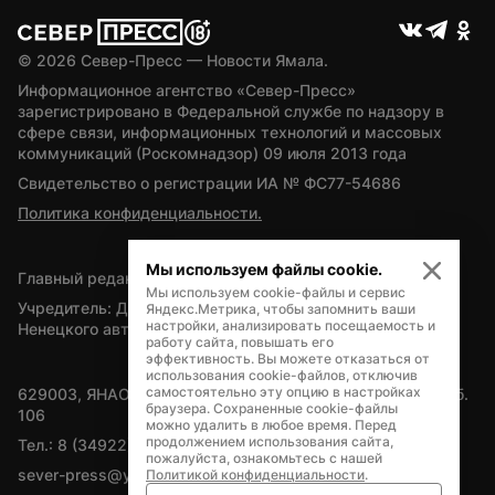
© 
2026
 Север-Пресс — Новости Ямала.
Информационное агентство «Север-Пресс» 
зарегистрировано в Федеральной службе по надзору в 
сфере связи, информационных технологий и массовых 
коммуникаций (Роскомнадзор) 09 июля 2013 года
Свидетельство о регистрации ИА № ФС77-54686
Политика конфиденциальности.
Мы используем файлы cookie.
Главный редактор — А.Л. Поздеев
Мы используем cookie-файлы и сервис
Учредитель: Департамент внутренней политики Ямало-
Яндекс.Метрика, чтобы запомнить ваши
настройки, анализировать посещаемость и
Ненецкого автономного округа
работу сайта, повышать его
эффективность. Вы можете отказаться от
использования cookie-файлов, отключив
самостоятельно эту опцию в настройках
629003, ЯНАО, Салехард, мкр. Богдана Кнунянца, д.1, каб. 
браузера. Сохраненные cookie-файлы
106
можно удалить в любое время. Перед
продолжением использования сайта,
Тел.: 8 (34922) 71262
пожалуйста, ознакомьтесь с нашей
sever-press@yamal-media.ru
Политикой конфиденциальности
.