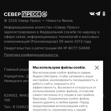
© 
2026
 Север-Пресс — Новости Ямала.
Информационное агентство «Север-Пресс» 
зарегистрировано в Федеральной службе по надзору в 
сфере связи, информационных технологий и массовых 
коммуникаций (Роскомнадзор) 09 июля 2013 года
Свидетельство о регистрации ИА № ФС77-54686
Политика конфиденциальности.
Мы используем файлы cookie.
Главный редактор — А.Л. Поздеев
Мы используем cookie-файлы и сервис
Учредитель: Департамент внутренней политики Ямало-
Яндекс.Метрика, чтобы запомнить ваши
настройки, анализировать посещаемость и
Ненецкого автономного округа
работу сайта, повышать его
эффективность. Вы можете отказаться от
использования cookie-файлов, отключив
самостоятельно эту опцию в настройках
629003, ЯНАО, Салехард, мкр. Богдана Кнунянца, д.1, каб. 
браузера. Сохраненные cookie-файлы
106
можно удалить в любое время. Перед
продолжением использования сайта,
Тел.: 8 (34922) 71262
пожалуйста, ознакомьтесь с нашей