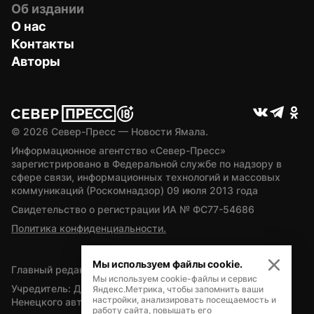
Об издании
О нас
Контакты
Авторы
© 
2026
 Север-Пресс — Новости Ямала.
Информационное агентство «Север-Пресс» 
зарегистрировано в Федеральной службе по надзору в 
сфере связи, информационных технологий и массовых 
коммуникаций (Роскомнадзор) 09 июля 2013 года
Свидетельство о регистрации ИА № ФС77-54686
Политика конфиденциальности.
Мы используем файлы cookie.
Главный редактор — А.Л. Поздеев
Мы используем cookie-файлы и сервис
Учредитель: Департамент внутренней политики Ямало-
Яндекс.Метрика, чтобы запомнить ваши
настройки, анализировать посещаемость и
Ненецкого автономного округа
работу сайта, повышать его