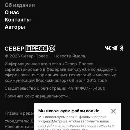
Об издании
О нас
Контакты
Авторы
© 
2026
 Север-Пресс — Новости Ямала.
Информационное агентство «Север-Пресс» 
зарегистрировано в Федеральной службе по надзору в 
сфере связи, информационных технологий и массовых 
коммуникаций (Роскомнадзор) 09 июля 2013 года
Свидетельство о регистрации ИА № ФС77-54686
Политика конфиденциальности.
Мы используем файлы cookie.
Главный редактор — А.Л. Поздеев
Мы используем cookie-файлы и сервис
Учредитель: Департамент внутренней политики Ямало-
Яндекс.Метрика, чтобы запомнить ваши
настройки, анализировать посещаемость и
Ненецкого автономного округа
работу сайта, повышать его