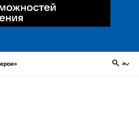
герои»