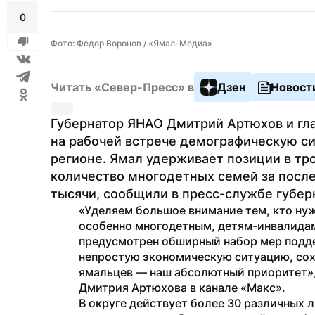
0
Фото: Федор Воронов / «Ямал-Медиа»
Читать «Север-Пресс» в
Дзен
Новост
Губернатор ЯНАО Дмитрий Артюхов и гла
на рабочей встрече демографическую си
регионе. Ямал удерживает позиции в тро
количество многодетных семей за послед
тысячи, сообщили в пресс-службе губерн
«Уделяем большое внимание тем, кто нужд
особенно многодетным, детям-инвалидам,
предусмотрен обширный набор мер подде
непростую экономическую ситуацию, сохр
ямальцев — наш абсолютный приоритет»,
Дмитрия Артюхова в канале «Макс».
В округе действует более 30 различных л