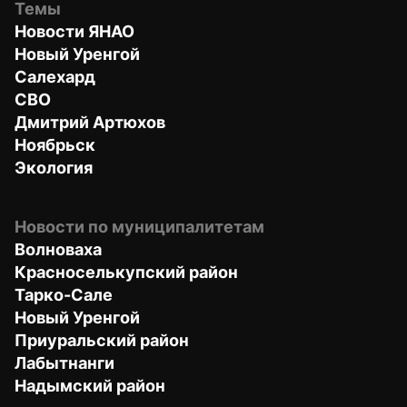
Темы
Новости ЯНАО
Новый Уренгой
Салехард
СВО
Дмитрий Артюхов
Ноябрьск
Экология
Новости по муниципалитетам
Волноваха
Красноселькупский район
Тарко-Сале
Новый Уренгой
Приуральский район
Лабытнанги
Надымский район