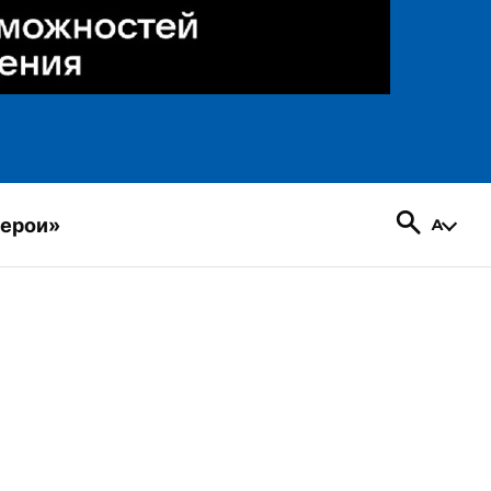
герои»