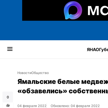
ЯНАО
Губ
Новости
Общество
Ямальские белые медвежа
«обзавелись» собствен
0
04 февраля 2022
Обновлено: 04 февраля 2022