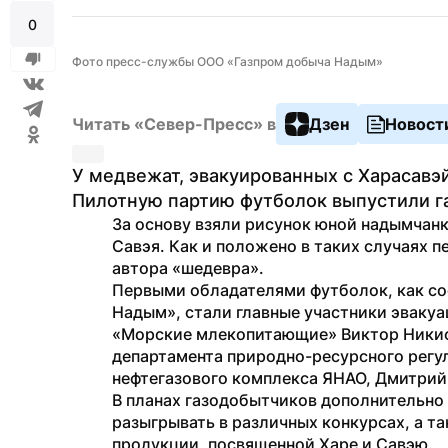
0
Фото пресс-службы ООО «Газпром добыча Надым»
Читать «Север-Пресс» в
Дзен
Новост
У медвежат, эвакуированных с Харасавэ
Пилотную партию футболок выпустили г
За основу взяли рисунок юной надымчанки
Савэя. Как и положено в таких случаях 
автора «шедевра».
Первыми обладателями футболок, как со
Надым», стали главные участники эвакуа
«Морские млекопитающие» Виктор Никифо
департамента природно-ресурсного регул
нефтегазового комплекса ЯНАО, Дмитрий
В планах газодобытчиков дополнительно 
разыгрывать в различных конкурсах, а т
продукции, посвященной Харе и Савэю.