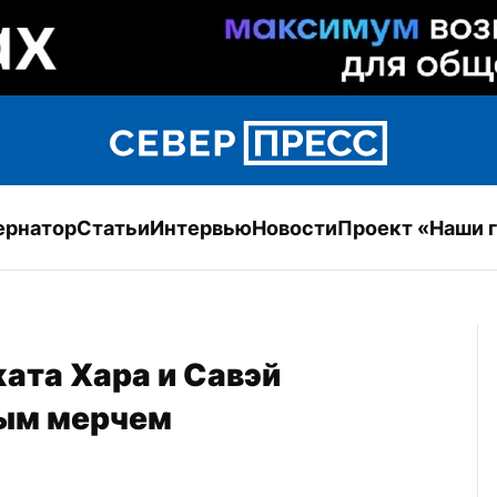
ернатор
Статьи
Интервью
Новости
Проект «Наши 
та Хара и Савэй 
ным мерчем