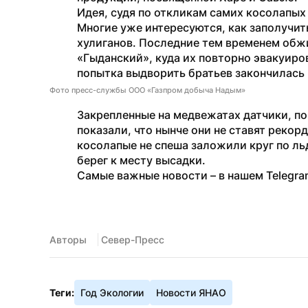
Идея, судя по откликам самих косолапых 
Многие уже интересуются, как заполучит
хулиганов. Последние тем временем обжи
«Гыданский», куда их повторно эвакуиров
попытка выдворить братьев закончилась 
Фото пресс-службы ООО «Газпром добыча Надым»
Закрепленные на медвежатах датчики, п
показали, что нынче они не ставят рекор
косолапые не спеша заложили круг по льд
берег к месту высадки.
Самые важные новости – в нашем Telegra
Авторы
 Север-Пресс
Теги:
Год Экологии
Новости ЯНАО