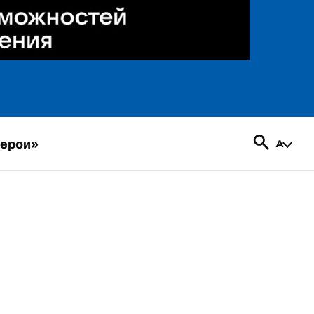
герои»