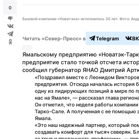
0
Базовой компании «Новатэка» исполнилось 30 лет. Фото: Анд
Читать «Север-Пресс» в
Telegram
ВК
Ямальскому предприятию «Новатэк-Тарко
предприятие стало точкой отсчета истор
сообщил губернатор ЯНАО Дмитрий Арт
«Поздравил вместе с Леонидом Викторов
предприятия. Отсюда началась история 
одну из лидирующих позиций в мире по пр
нас на Ямале», — рассказал глава региона
Он отметил, что неделя работы компании 
Тарко-Сале. А полученная с ее помощью э
Ямала.
«Это наш надежный партнер, который пом
создавать комфорт для тысяч северян. Б
за труд и преданность профессии», — пер