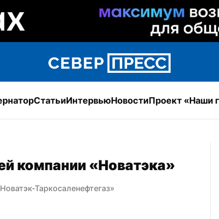
ернатор
Статьи
Интервью
Новости
Проект «Наши 
ей компании «Новатэка»
«Новатэк-Таркосаленефтегаз»