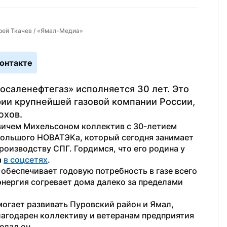
рей Ткачев / «Ямал-Медиа»
онтакте
саленефтегаз» исполняется 30 лет. Это 
ии крупнейшей газовой компании России, 
юхов.
ичем Михельсоном коллектив с 30-летием 
большого НОВАТЭКа, который сегодня занимает 
оизводству СПГ. Гордимся, что его родина у 
 
в соцсетях
.
обеспечивает годовую потребность в газе всего 
нергия согревает дома далеко за пределами 
огает развивать Пуровский район и Ямал, 
лагодарен коллективу и ветеранам предприятия 
едал он.