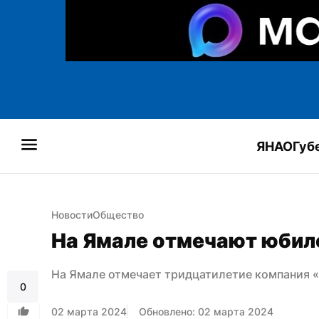
ЯНАО
Губ
Новости
Общество
На Ямале отмечают юбил
На Ямале отмечает тридцатилетие компания 
0
02 марта 2024
Обновлено: 02 марта 2024