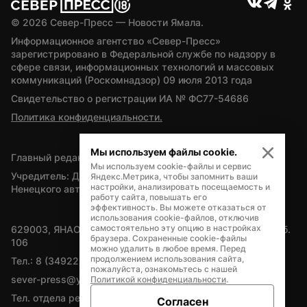
© 
2026
 Север-Пресс — Новости Ямала.
Информационное агентство «Север-Пресс» 
зарегистрировано в Федеральной службе по надзору в 
сфере связи, информационных технологий и массовых 
коммуникаций (Роскомнадзор) 09 июля 2013 года
Свидетельство о регистрации ИА № ФС77-54686
Политика конфиденциальности.
Мы используем файлы cookie.
Главный редактор — А.Л. Поздеев
Мы используем cookie-файлы и сервис
Учредитель: Департамент внутренней политики Ямало-
Яндекс.Метрика, чтобы запомнить ваши
настройки, анализировать посещаемость и
Ненецкого автономного округа
работу сайта, повышать его
эффективность. Вы можете отказаться от
использования cookie-файлов, отключив
самостоятельно эту опцию в настройках
629003, ЯНАО, Салехард, мкр. Богдана Кнунянца, д.1, каб. 
браузера. Сохраненные cookie-файлы
106
можно удалить в любое время. Перед
продолжением использования сайта,
Тел.: 8 (34922) 71262
пожалуйста, ознакомьтесь с нашей
sever-press@yamal-media.ru
Политикой конфиденциальности
.
Тел. отдела рекламы: 8 (34922) 42728
Согласен