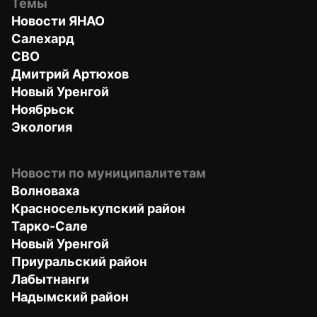
Темы
Новости ЯНАО
Салехард
СВО
Дмитрий Артюхов
Новый Уренгой
Ноябрьск
Экология
Новости по муниципалитетам
Волноваха
Красноселькупский район
Тарко-Сале
Новый Уренгой
Приуральский район
Лабытнанги
Надымский район