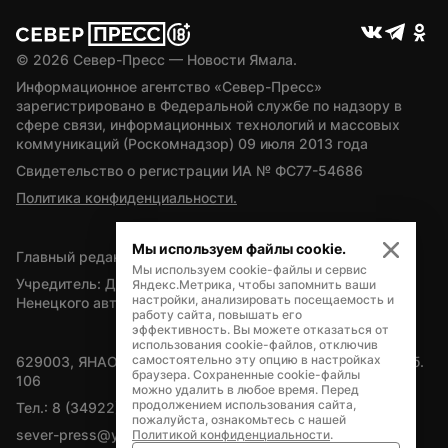
© 
2026
 Север-Пресс — Новости Ямала.
Информационное агентство «Север-Пресс» 
зарегистрировано в Федеральной службе по надзору в 
сфере связи, информационных технологий и массовых 
коммуникаций (Роскомнадзор) 09 июля 2013 года
Свидетельство о регистрации ИА № ФС77-54686
Политика конфиденциальности.
Мы используем файлы cookie.
Главный редактор — А.Л. Поздеев
Мы используем cookie-файлы и сервис
Учредитель: Департамент внутренней политики Ямало-
Яндекс.Метрика, чтобы запомнить ваши
настройки, анализировать посещаемость и
Ненецкого автономного округа
работу сайта, повышать его
эффективность. Вы можете отказаться от
использования cookie-файлов, отключив
самостоятельно эту опцию в настройках
629003, ЯНАО, Салехард, мкр. Богдана Кнунянца, д.1, каб. 
браузера. Сохраненные cookie-файлы
106
можно удалить в любое время. Перед
продолжением использования сайта,
Тел.: 8 (34922) 71262
пожалуйста, ознакомьтесь с нашей
sever-press@yamal-media.ru
Политикой конфиденциальности
.