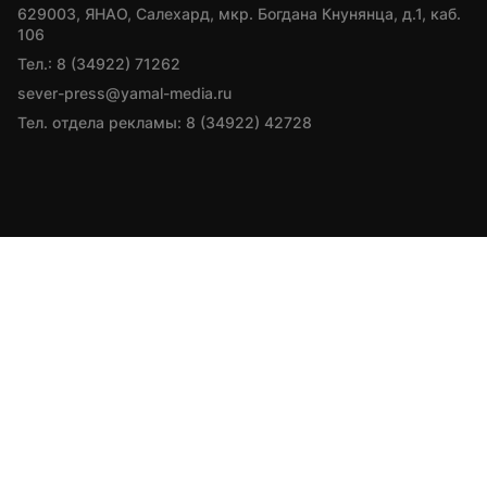
629003, ЯНАО, Салехард, мкр. Богдана Кнунянца, д.1, каб. 
106
Тел.: 8 (34922) 71262
sever-press@yamal-media.ru
Тел. отдела рекламы: 8 (34922) 42728