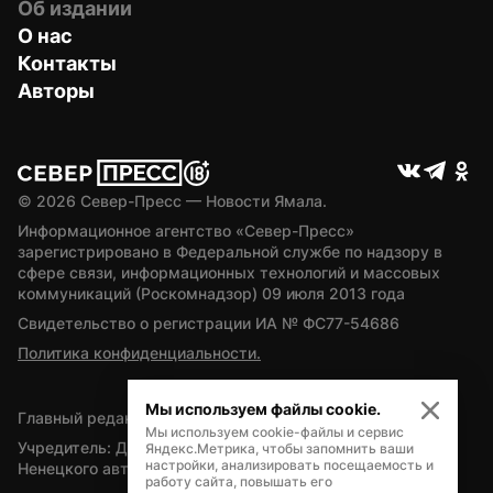
Об издании
О нас
Контакты
Авторы
© 
2026
 Север-Пресс — Новости Ямала.
Информационное агентство «Север-Пресс» 
зарегистрировано в Федеральной службе по надзору в 
сфере связи, информационных технологий и массовых 
коммуникаций (Роскомнадзор) 09 июля 2013 года
Свидетельство о регистрации ИА № ФС77-54686
Политика конфиденциальности.
Мы используем файлы cookie.
Главный редактор — А.Л. Поздеев
Мы используем cookie-файлы и сервис
Учредитель: Департамент внутренней политики Ямало-
Яндекс.Метрика, чтобы запомнить ваши
настройки, анализировать посещаемость и
Ненецкого автономного округа
работу сайта, повышать его