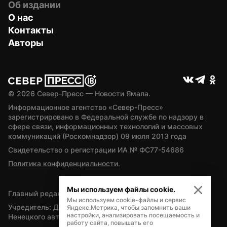
Об издании
О нас
Контакты
Авторы
© 
2026
 Север-Пресс — Новости Ямала.
Информационное агентство «Север-Пресс» 
зарегистрировано в Федеральной службе по надзору в 
сфере связи, информационных технологий и массовых 
коммуникаций (Роскомнадзор) 09 июля 2013 года
Свидетельство о регистрации ИА № ФС77-54686
Политика конфиденциальности.
Мы используем файлы cookie.
Главный редактор — А.Л. Поздеев
Мы используем cookie-файлы и сервис
Учредитель: Департамент внутренней политики Ямало-
Яндекс.Метрика, чтобы запомнить ваши
настройки, анализировать посещаемость и
Ненецкого автономного округа
работу сайта, повышать его