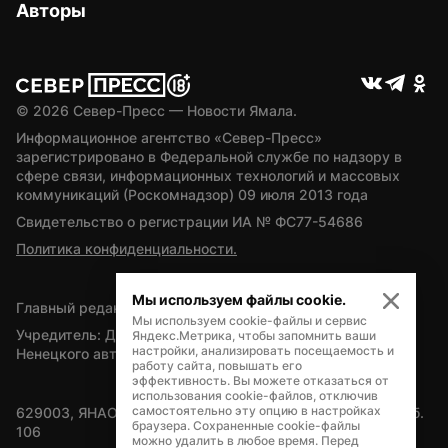
Авторы
© 
2026
 Север-Пресс — Новости Ямала.
Информационное агентство «Север-Пресс» 
зарегистрировано в Федеральной службе по надзору в 
сфере связи, информационных технологий и массовых 
коммуникаций (Роскомнадзор) 09 июля 2013 года
Свидетельство о регистрации ИА № ФС77-54686
Политика конфиденциальности.
Мы используем файлы cookie.
Главный редактор — А.Л. Поздеев
Мы используем cookie-файлы и сервис
Учредитель: Департамент внутренней политики Ямало-
Яндекс.Метрика, чтобы запомнить ваши
настройки, анализировать посещаемость и
Ненецкого автономного округа
работу сайта, повышать его
эффективность. Вы можете отказаться от
использования cookie-файлов, отключив
самостоятельно эту опцию в настройках
629003, ЯНАО, Салехард, мкр. Богдана Кнунянца, д.1, каб. 
браузера. Сохраненные cookie-файлы
106
можно удалить в любое время. Перед