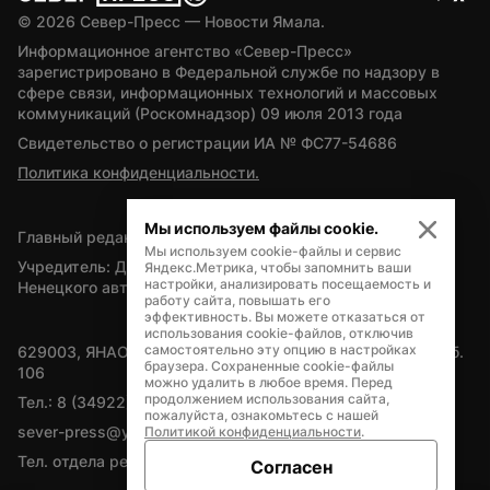
© 
2026
 Север-Пресс — Новости Ямала.
Информационное агентство «Север-Пресс» 
зарегистрировано в Федеральной службе по надзору в 
сфере связи, информационных технологий и массовых 
коммуникаций (Роскомнадзор) 09 июля 2013 года
Свидетельство о регистрации ИА № ФС77-54686
Политика конфиденциальности.
Мы используем файлы cookie.
Главный редактор — А.Л. Поздеев
Мы используем cookie-файлы и сервис
Учредитель: Департамент внутренней политики Ямало-
Яндекс.Метрика, чтобы запомнить ваши
настройки, анализировать посещаемость и
Ненецкого автономного округа
работу сайта, повышать его
эффективность. Вы можете отказаться от
использования cookie-файлов, отключив
самостоятельно эту опцию в настройках
629003, ЯНАО, Салехард, мкр. Богдана Кнунянца, д.1, каб. 
браузера. Сохраненные cookie-файлы
106
можно удалить в любое время. Перед
продолжением использования сайта,
Тел.: 8 (34922) 71262
пожалуйста, ознакомьтесь с нашей
sever-press@yamal-media.ru
Политикой конфиденциальности
.
Тел. отдела рекламы: 8 (34922) 42728
Согласен