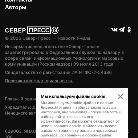
Авторы
© 
2026
 Север-Пресс — Новости Ямала.
Информационное агентство «Север-Пресс» 
зарегистрировано в Федеральной службе по надзору в 
сфере связи, информационных технологий и массовых 
коммуникаций (Роскомнадзор) 09 июля 2013 года
Свидетельство о регистрации ИА № ФС77-54686
Политика конфиденциальности.
Мы используем файлы cookie.
Главный редактор — А.Л. Поздеев
Мы используем cookie-файлы и сервис
Учредитель: Департамент внутренней политики Ямало-
Яндекс.Метрика, чтобы запомнить ваши
настройки, анализировать посещаемость и
Ненецкого автономного округа
работу сайта, повышать его
эффективность. Вы можете отказаться от
использования cookie-файлов, отключив
самостоятельно эту опцию в настройках
629003, ЯНАО, Салехард, мкр. Богдана Кнунянца, д.1, каб. 
браузера. Сохраненные cookie-файлы
106