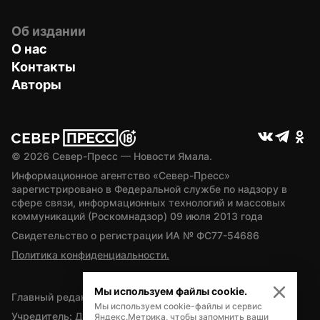
Об издании
О нас
Контакты
Авторы
© 
2026
 Север-Пресс — Новости Ямала.
Информационное агентство «Север-Пресс» 
зарегистрировано в Федеральной службе по надзору в 
сфере связи, информационных технологий и массовых 
коммуникаций (Роскомнадзор) 09 июля 2013 года
Свидетельство о регистрации ИА № ФС77-54686
Политика конфиденциальности.
Мы используем файлы cookie.
Главный редактор — А.Л. Поздеев
Мы используем cookie-файлы и сервис
Учредитель: Департамент внутренней политики Ямало-
Яндекс.Метрика, чтобы запомнить ваши