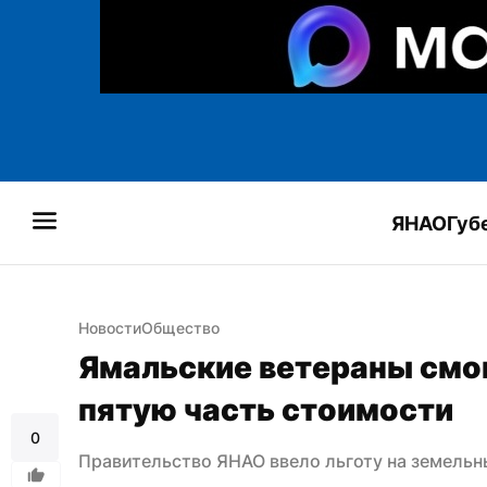
ЯНАО
Губ
Новости
Общество
Ямальские ветераны смог
пятую часть стоимости
0
Правительство ЯНАО ввело льготу на земельн