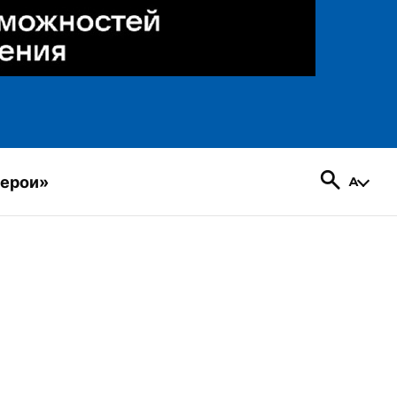
герои»