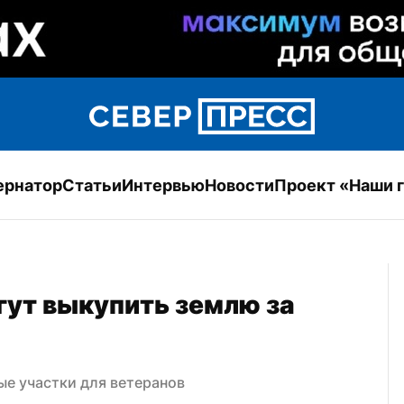
ернатор
Статьи
Интервью
Новости
Проект «Наши 
ут выкупить землю за 
ые участки для ветеранов