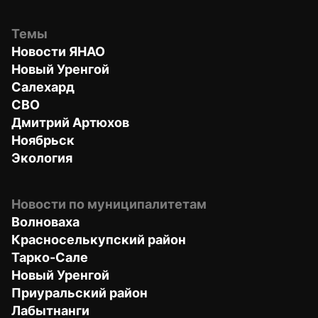
Темы
Новости ЯНАО
Новый Уренгой
Салехард
СВО
Дмитрий Артюхов
Ноябрьск
Экология
Новости по муниципалитетам
Волноваха
Красноселькупский район
Тарко-Сале
Новый Уренгой
Приуральский район
Лабытнанги