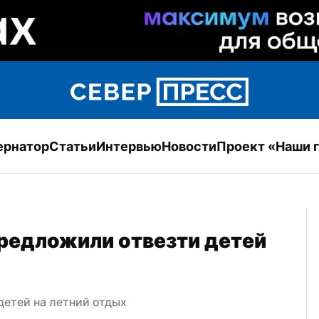
ернатор
Статьи
Интервью
Новости
Проект «Наши 
едложили отвезти детей 
етей на летний отдых