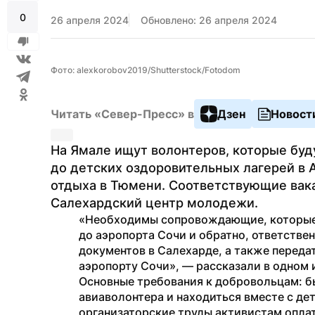
0
26 апреля 2024
Обновлено: 26 апреля 2024
Фото: alexkorobov2019/Shutterstock/Fotodom
Читать «Север-Пресс» в
Дзен
Новост
На Ямале ищут волонтеров, которые буд
до детских оздоровительных лагерей в Ан
отдыха в Тюмени. Соответствующие вака
Салехардский центр молодежи.
«Необходимы сопровождающие, которые м
до аэропорта Сочи и обратно, ответственн
документов в Салехарде, а также передат
аэропорту Сочи», — рассказали в одном 
Основные требования к добровольцам: бы
авиаволонтера и находиться вместе с дет
организаторские труды активистам оплат