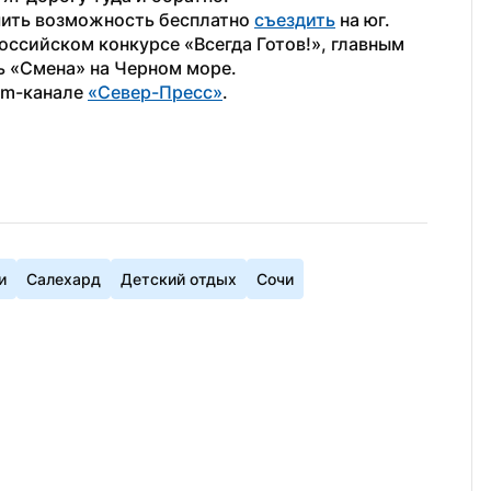
ить возможность бесплатно 
съездить
 на юг. 
оссийском конкурсе «Всегда Готов!», главным 
рь «Смена» на Черном море.
am-канале 
«Север-Пресс»
.
и
Салехард
Детский отдых
Сочи