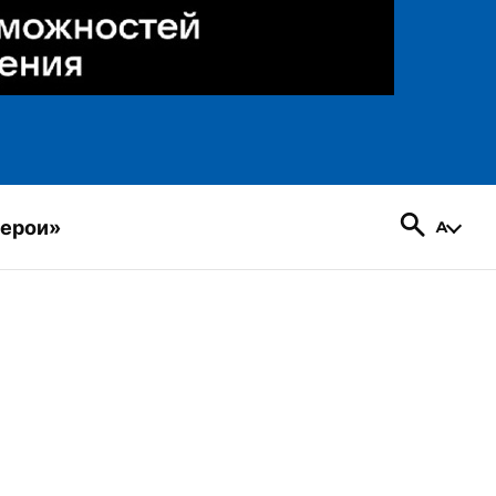
герои»