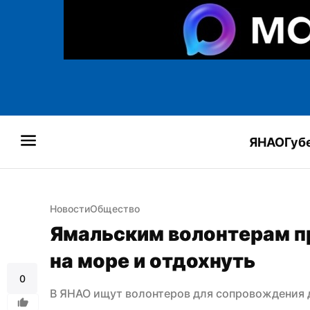
ЯНАО
Губ
Новости
Общество
Ямальским волонтерам пр
на море и отдохнуть
0
В ЯНАО ищут волонтеров для сопровождения д