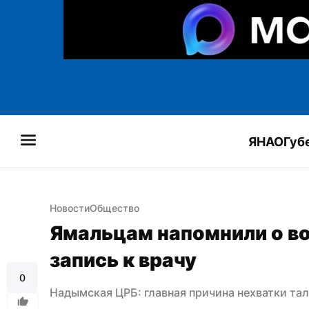
ЯНАО
Губ
Новости
Общество
Ямальцам напомнили о в
запись к врачу
0
Надымская ЦРБ: главная причина нехватки тал