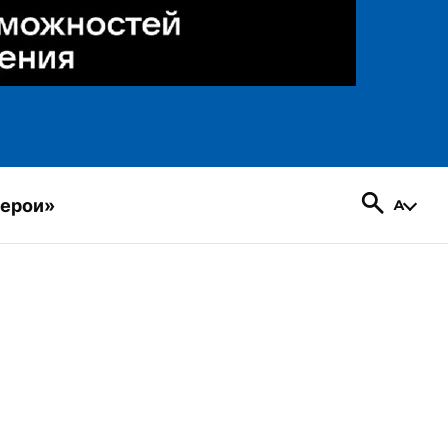
герои»