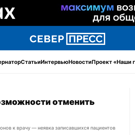
ернатор
Статьи
Интервью
Новости
Проект «Наши 
озможности отменить 
онов к врачу — неявка записавшихся пациентов