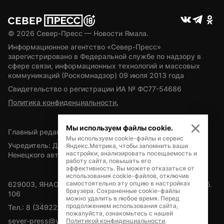
© 
2026
 Север-Пресс — Новости Ямала.
Информационное агентство «Север-Пресс» 
зарегистрировано в Федеральной службе по надзору в 
сфере связи, информационных технологий и массовых 
коммуникаций (Роскомнадзор) 09 июля 2013 года
Свидетельство о регистрации ИА № ФС77-54686
Политика конфиденциальности.
Мы используем файлы cookie.
Главный редактор — А.Л. Поздеев
Мы используем cookie-файлы и сервис
Учредитель: Департамент внутренней политики Ямало-
Яндекс.Метрика, чтобы запомнить ваши
настройки, анализировать посещаемость и
Ненецкого автономного округа
работу сайта, повышать его
эффективность. Вы можете отказаться от
использования cookie-файлов, отключив
самостоятельно эту опцию в настройках
629003, ЯНАО, Салехард, мкр. Богдана Кнунянца, д.1, каб. 
браузера. Сохраненные cookie-файлы
106
можно удалить в любое время. Перед
продолжением использования сайта,
Тел.: 8 (34922) 71262
пожалуйста, ознакомьтесь с нашей
sever-press@yamal-media.ru
Политикой конфиденциальности
.