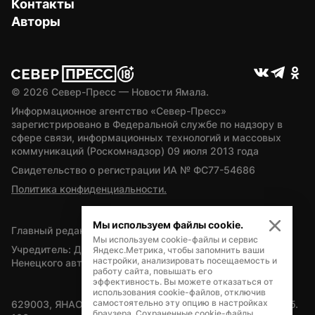
Контакты
Авторы
© 
2026
 Север-Пресс — Новости Ямала.
Информационное агентство «Север-Пресс» 
зарегистрировано в Федеральной службе по надзору в 
сфере связи, информационных технологий и массовых 
коммуникаций (Роскомнадзор) 09 июля 2013 года
Свидетельство о регистрации ИА № ФС77-54686
Политика конфиденциальности.
Мы используем файлы cookie.
Главный редактор — А.Л. Поздеев
Мы используем cookie-файлы и сервис
Учредитель: Департамент внутренней политики Ямало-
Яндекс.Метрика, чтобы запомнить ваши
настройки, анализировать посещаемость и
Ненецкого автономного округа
работу сайта, повышать его
эффективность. Вы можете отказаться от
использования cookie-файлов, отключив
самостоятельно эту опцию в настройках
629003, ЯНАО, Салехард, мкр. Богдана Кнунянца, д.1, каб. 
браузера. Сохраненные cookie-файлы