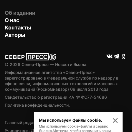
Об издании
О нас
Контакты
Авторы
© 
2026
 Север-Пресс — Новости Ямала.
Информационное агентство «Север-Пресс» 
зарегистрировано в Федеральной службе по надзору в 
сфере связи, информационных технологий и массовых 
коммуникаций (Роскомнадзор) 09 июля 2013 года
Свидетельство о регистрации ИА № ФС77-54686
Политика конфиденциальности.
Мы используем файлы cookie.
Главный редактор — А.Л. Поздеев
Мы используем cookie-файлы и сервис
Учредитель: Департамент внутренней политики Ямало-
Яндекс.Метрика, чтобы запомнить ваши