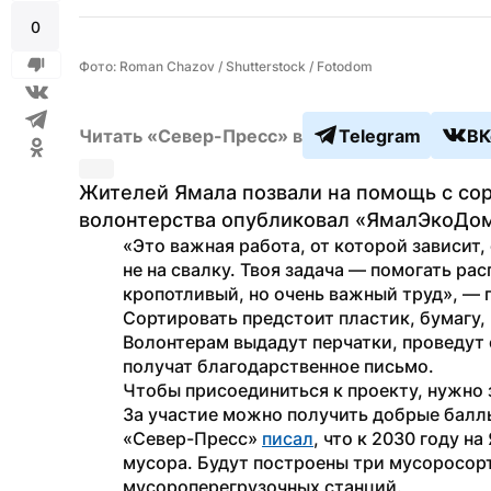
0
Фото: Roman Chazov / Shutterstock / Fotodom
Читать «Север-Пресс» в
Telegram
ВК
Жителей Ямала позвали на помощь с сор
волонтерства опубликовал «ЯмалЭкоДом
«Это важная работа, от которой зависит, 
не на свалку. Твоя задача — помогать ра
кропотливый, но очень важный труд», — 
Сортировать предстоит пластик, бумагу, 
Волонтерам выдадут перчатки, проведут о
получат благодарственное письмо.
Чтобы присоединиться к проекту, нужно 
За участие можно получить добрые баллы
«Север-Пресс» 
писал
, что к 2030 году н
мусора. Будут построены три мусоросорт
мусороперегрузочных станций. 