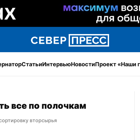
ернатор
Статьи
Интервью
Новости
Проект «Наши 
ть все по полочкам
 сортировку вторсырья