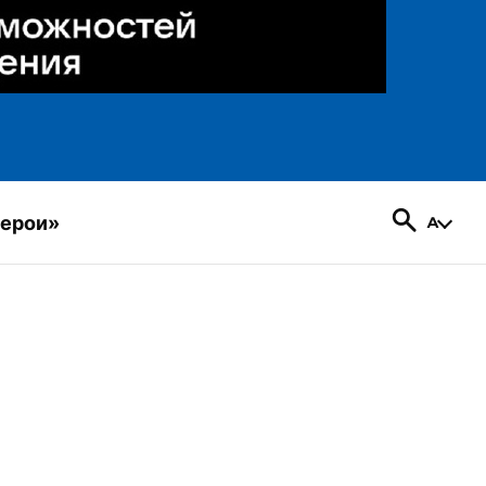
герои»