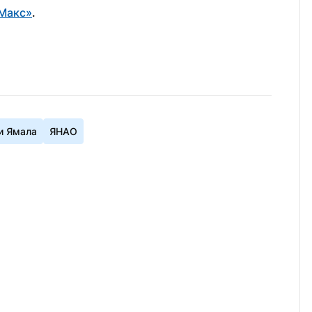
Макс»
.
и Ямала
ЯНАО