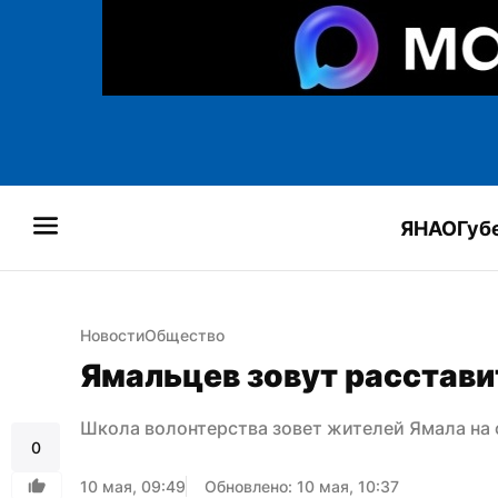
ЯНАО
Губ
Новости
Общество
Ямальцев зовут расстави
Школа волонтерства зовет жителей Ямала на
0
10 мая, 09:49
Обновлено: 10 мая, 10:37