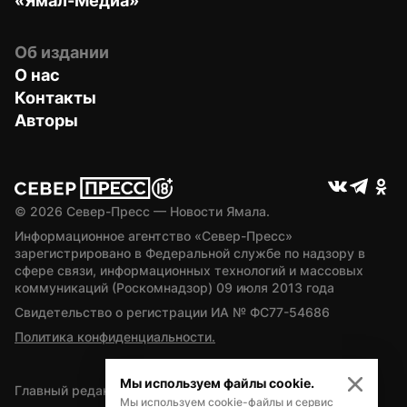
«Ямал-Медиа»
Об издании
О нас
Контакты
Авторы
© 
2026
 Север-Пресс — Новости Ямала.
Информационное агентство «Север-Пресс» 
зарегистрировано в Федеральной службе по надзору в 
сфере связи, информационных технологий и массовых 
коммуникаций (Роскомнадзор) 09 июля 2013 года
Свидетельство о регистрации ИА № ФС77-54686
Политика конфиденциальности.
Мы используем файлы cookie.
Главный редактор — А.Л. Поздеев
Мы используем cookie-файлы и сервис