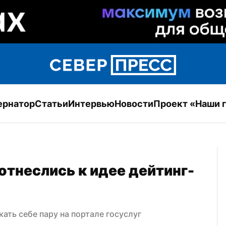
ернатор
Статьи
Интервью
Новости
Проект «Наши 
отнеслись к идее дейтинг-
ать себе пару на портале госуслуг