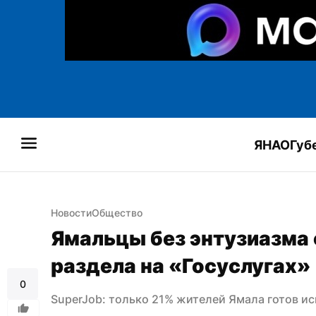
ЯНАО
Губ
Новости
Общество
Ямальцы без энтузиазма 
раздела на «Госуслугах»
0
SuperJob: только 21% жителей Ямала готов иск