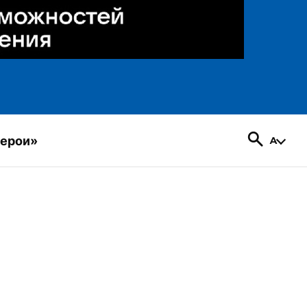
герои»